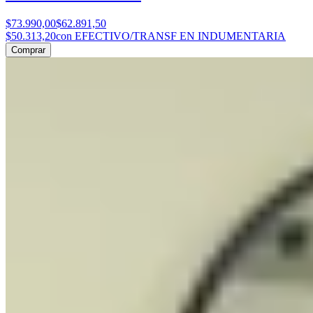
$73.990,00
$62.891,50
$50.313,20
con EFECTIVO/TRANSF EN INDUMENTARIA
Comprar